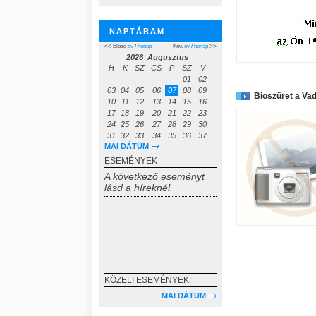
NAPTÁRAM
<< Előző
év
/
hónap
Köv.
év
/
hónap
>>
2026 Augusztus
H
K
SZ
CS
P
SZ
V
01
02
03
04
05
06
07
08
09
Bioszüret a Va
10
11
12
13
14
15
16
17
18
19
20
21
22
23
24
25
26
27
28
29
30
31
32
33
34
35
36
37
MAI DÁTUM
ESEMÉNYEK
A következő eseményt
lásd a híreknél.
KÖZELI ESEMÉNYEK:
MAI DÁTUM