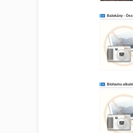
Balokány - Öss
Biohamu alkalm