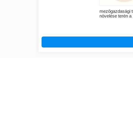
mezőgazdasági te
növelése terén a