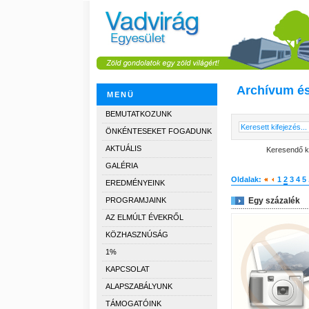
Archívum és
MENÜ
BEMUTATKOZUNK
ÖNKÉNTESEKET FOGADUNK
AKTUÁLIS
Keresendő ki
GALÉRIA
Oldalak:
1
2
3
4
5
EREDMÉNYEINK
PROGRAMJAINK
Egy százalék
AZ ELMÚLT ÉVEKRŐL
KÖZHASZNÚSÁG
1%
KAPCSOLAT
ALAPSZABÁLYUNK
TÁMOGATÓINK