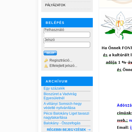
PÁLYÁZATOK
BELÉPÉS
Felhasználó
Jelszó
Regisztráció...
Elfelejtett jelszó...
ARCHÍVUM
Egy százalék
Bioszüret a Vadvirág
Egyesületnél
A villányi Somsich-hegy
védetté nyilvánítása
Pécsi Balokány Liget tavaszi
nagytakarítása
Balokány - Összefogás
RÉGEBBI BEJEGYZÉSEK