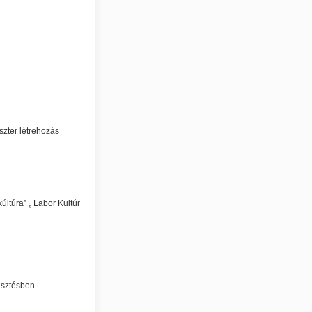
szter létrehozás
últúra” „ Labor Kultúr
esztésben