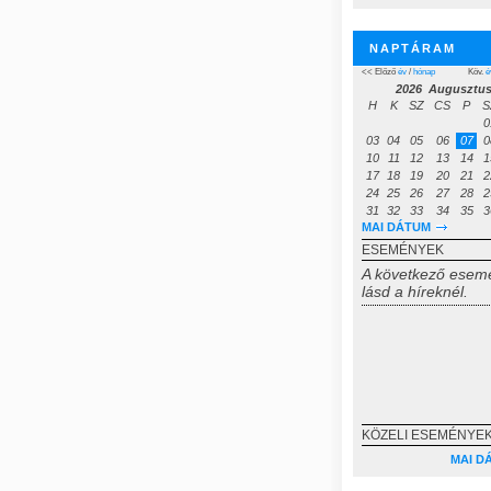
NAPTÁRAM
<< Előző
év
/
hónap
Köv.
é
2026 Augusztu
H
K
SZ
CS
P
S
0
03
04
05
06
07
0
10
11
12
13
14
1
17
18
19
20
21
2
24
25
26
27
28
2
31
32
33
34
35
3
MAI DÁTUM
ESEMÉNYEK
A következő esem
lásd a híreknél.
KÖZELI ESEMÉNYEK
MAI D