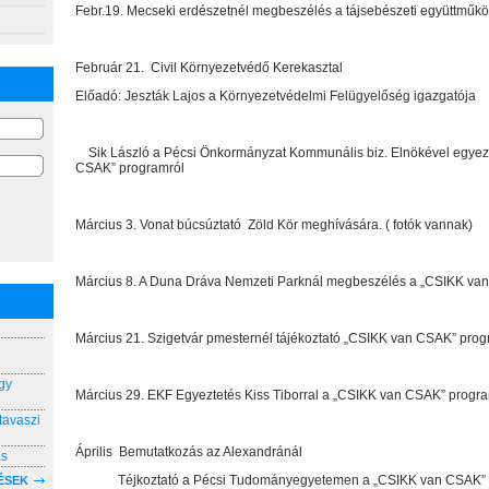
Febr.19. Mecseki erdészetnél megbeszélés a tájsebészeti együttműkö
Február 21.
Civil Környezetvédő Kerekasztal
Előadó: Jeszták Lajos a Környezetvédelmi Felügyelőség igazgatója
Sik László a Pécsi Önkormányzat Kommunális biz. Elnökével egyez
CSAK” programról
Március 3. Vonat búcsúztató
Zöld Kör meghívására. ( fotók vannak)
Március 8. A Duna Dráva Nemzeti Parknál megbeszélés a „CSIKK van
Március 21. Szigetvár pmesternél tájékoztató „CSIKK van CSAK” prog
gy
Március 29. EKF Egyeztetés Kiss Tiborral a „CSIKK van CSAK” progra
tavaszi
Április
Bemutatkozás az Alexandránál
ás
Téjkoztató a Pécsi Tudományegyetemen a „CSIKK van CSAK” p
ÉSEK