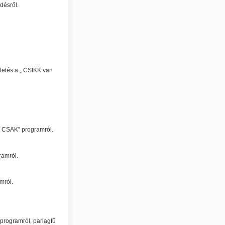
désről.
tetés a „ CSIKK van
 CSAK” programról.
ramról.
mról.
rogramról, parlagfű