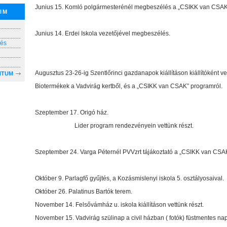
Junius 15. Komló polgármesterénél megbeszélés a „CSIKK van CSAK
IM
Junius 14. Erdei Iskola vezetőjével megbeszélés.
lés
Augusztus 23-26-ig Szentlőrinci gazdanapok kiállításon kiállítóként vet
NTUM
Biotermékek a Vadvirág kertből, és a „CSIKK van CSAK” programról.
Szeptember 17. Origó ház.
Lider program rendezvényein vettünk részt.
Szeptember 24. Varga Péternél PVVzrt tájákoztató a „CSIKK van CSA
Október 9. Parlagfő gyűjtés, a Kozásmislenyi iskola 5. osztályosaival.
Október 26. Palatinus Bartók terem.
November 14. Felsővámház u. iskola kiállításon vettünk részt.
November 15. Vadvirág szülinap a civil házban ( fotók) füstmentes na