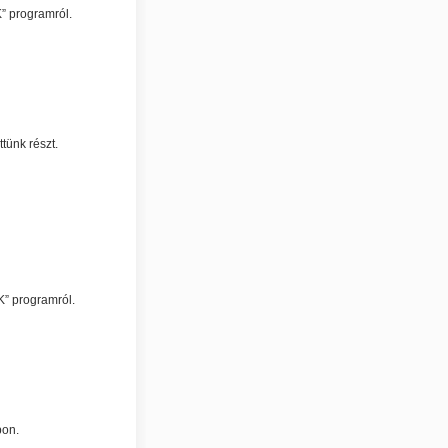
” programról.
tünk részt.
K” programról.
pon.