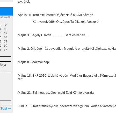
akcióról.
Április 26. Területfejlesztési tájékoztató a Civil házban.
v
/
hónap
>>
s
Környezetvédők Országos Találkozója Veszprém
Z
V
1
02
8
09
Május 3. Bagoly Csárda …………Sára és képek…
5
16
2
23
9
30
Május 2. Origógó ház egyesület. Megújuló energiákról tájékoztató, kla
6
37
Május 8. Szakmai nap
ényt
Május 18. EKF 2010. több hétvégén
Mediátor Egyesület
„ Környezet k
tér”
Május 23. Ekf megbeszélés, majd Zöld Kör kerekasztal.
:
Junius 13. Kozármislenyi civil szervezetek együttműködés a városfejl
ÁTUM