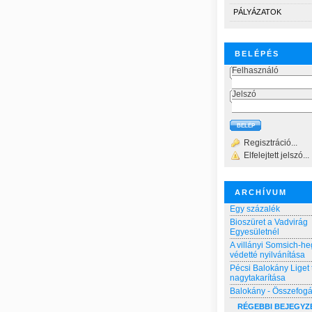
PÁLYÁZATOK
BELÉPÉS
Felhasználó
Jelszó
Regisztráció...
Elfelejtett jelszó...
ARCHÍVUM
Egy százalék
Bioszüret a Vadvirág
Egyesületnél
A villányi Somsich-he
védetté nyilvánítása
Pécsi Balokány Liget 
nagytakarítása
Balokány - Összefog
RÉGEBBI BEJEGYZ