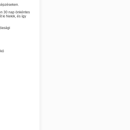
bképzéseken.
en 30 nap önkéntes
t ki Nekik, és így
zdasági
ó