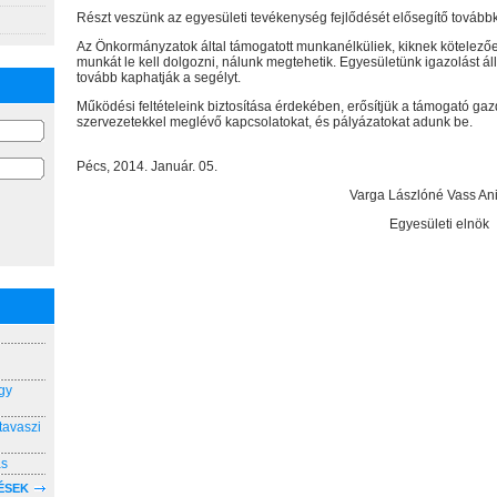
Részt veszünk az egyesületi tevékenység fejlődését elősegítő továb
Az Önkormányzatok által támogatott munkanélküliek, kiknek kötelező
munkát le kell dolgozni, nálunk megtehetik. Egyesületünk igazolást állí
tovább kaphatják a segélyt.
Működési feltételeink biztosítása érdekében, erősítjük a támogató ga
szervezetekkel meglévő kapcsolatokat, és pályázatokat adunk be.
Pécs, 2014. Január. 05.
Varga Lászlóné Vass Anik
Egyesületi elnök
gy
tavaszi
ás
ÉSEK