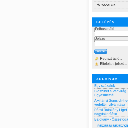
PÁLYÁZATOK
BELÉPÉS
Felhasználó
Jelszó
Regisztráció...
Elfelejtett jelszó...
ARCHÍVUM
Egy százalék
Bioszüret a Vadvirág
Egyesületnél
A villányi Somsich-he
védetté nyilvánítása
Pécsi Balokány Liget 
nagytakarítása
Balokány - Összefog
RÉGEBBI BEJEGYZ