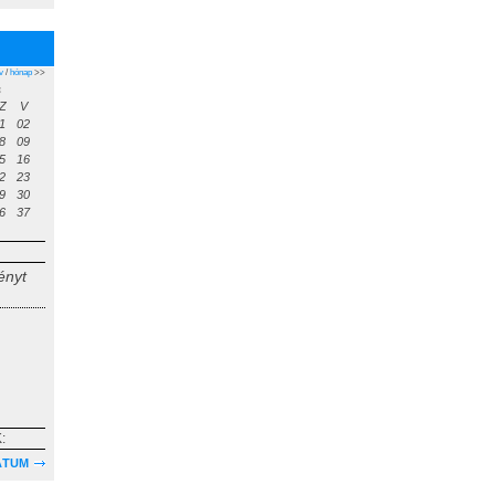
v
/
hónap
>>
s
Z
V
1
02
8
09
5
16
2
23
9
30
6
37
ényt
:
ÁTUM