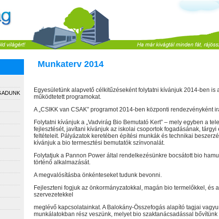
Munkaterv 2014
Egyesületünk alapvető célkitűzéseként folytatni kívánjuk 2014-ben is 
GADUNK
működtetett programokat.
A „CSIKK van CSAK” programot 2014-ben központi rendezvényként ir
Folytatni kívánjuk a „Vadvirág Bio Bemutató Kert” – mely egyben a tele
fejlesztését, javítani kívánjuk az iskolai csoportok fogadásának, tárgyi
feltételeit. Pályázatok keretében építési munkák és technikai beszerz
kívánjuk a bio termesztési bemutatók színvonalát.
Folytatjuk a Pannon Power által rendelkezésünkre bocsátott bio ham
történő alkalmazását.
A megvalósításba önkénteseket tudunk bevonni.
Fejleszteni fogjuk az önkormányzatokkal, magán bio termelőkkel, és a 
szervezetekkel
meglévő kapcsolatainkat. A Balokány-Összefogás alapító tagjai vagyu
munkálatokban rész veszünk, melyet bio szaktanácsadással bővítünk 