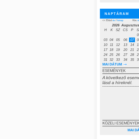
NAPTÁRAM
<< Előző
év
/
hónap
Köv.
é
2026 Augusztu
H
K
SZ
CS
P
S
0
03
04
05
06
07
0
10
11
12
13
14
1
17
18
19
20
21
2
24
25
26
27
28
2
31
32
33
34
35
3
MAI DÁTUM
ESEMÉNYEK
A következő esem
lásd a híreknél.
KÖZELI ESEMÉNYEK
MAI D