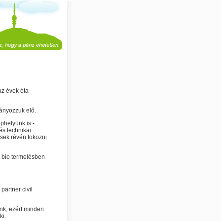
az évek óta
ányozzuk elő.
phelyünk is -
 és technikai
ések révén fokozni
u bio termelésben
partner civil
nk, ezért minden
ki.