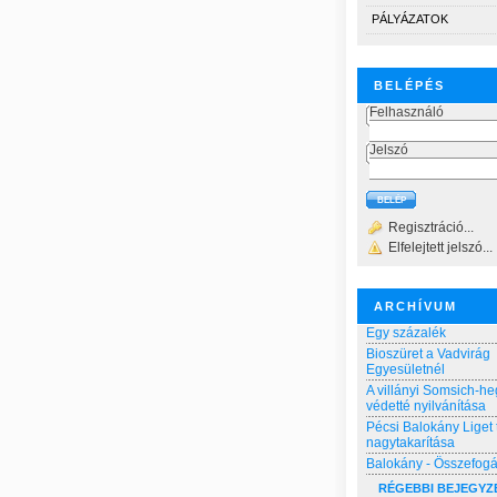
PÁLYÁZATOK
BELÉPÉS
Felhasználó
Jelszó
Regisztráció...
Elfelejtett jelszó...
ARCHÍVUM
Egy százalék
Bioszüret a Vadvirág
Egyesületnél
A villányi Somsich-he
védetté nyilvánítása
Pécsi Balokány Liget 
nagytakarítása
Balokány - Összefog
RÉGEBBI BEJEGYZ