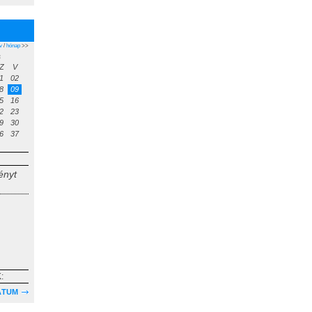
v
/
hónap
>>
s
Z
V
1
02
8
09
5
16
2
23
9
30
6
37
ényt
:
ÁTUM