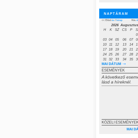
NAPTÁRAM
<< Előző
év
/
hónap
Köv.
é
2026 Augusztu
H
K
SZ
CS
P
S
0
03
04
05
06
07
0
10
11
12
13
14
1
17
18
19
20
21
2
24
25
26
27
28
2
31
32
33
34
35
3
MAI DÁTUM
ESEMÉNYEK
A következő esem
lásd a híreknél.
KÖZELI ESEMÉNYEK
MAI D