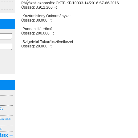
Pályázati azonosító: OKTF-KP/10033-14/2016 SZ-66/2016
Összeg: 3.912.200 Ft
-Kozármisleny Önkormányzat
Összeg: 80.000 Ft
-Pannon Hőerőmű
Összeg: 200.000 Ft
-Szigetvári Takarékszövetkezet
Összeg: 20.000 Ft
gy
tavaszi
ás
ÉSEK