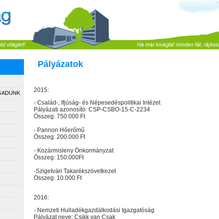
Pályázatok
2015:
GADUNK
- Család-, Ifjúság- és Népesedéspolitikai Intézet
Pályázati azonosító: CSP-CSBO-15-C-2234
Összeg: 750.000 Ft
- Pannon Hőerőmű
Összeg: 200.000 Ft
- Kozármisleny Önkormányzat
Összeg: 150.000Ft
-Szigetvári Takarékszövetkezet
Összeg: 10.000 Ft
2016:
- Nemzeti Hulladékgazdálkodási Igazgatóság
Pályázat neve: Csikk van Csak