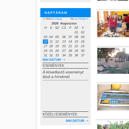
NAPTÁRAM
<< Előző
év
/
hónap
Köv.
év
/
hónap
>>
2026 Augusztus
H
K
SZ
CS
P
SZ
V
01
02
03
04
05
06
07
08
09
10
11
12
13
14
15
16
17
18
19
20
21
22
23
24
25
26
27
28
29
30
31
32
33
34
35
36
37
MAI DÁTUM
ESEMÉNYEK
A következő eseményt
lásd a híreknél.
KÖZELI ESEMÉNYEK:
MAI DÁTUM