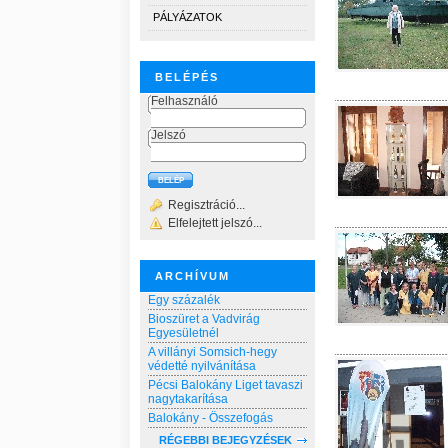
PÁLYÁZATOK
BELÉPÉS
Felhasználó
Jelszó
Regisztráció...
Elfelejtett jelszó...
ARCHÍVUM
Egy százalék
Bioszüret a Vadvirág
Egyesületnél
A villányi Somsich-hegy
védetté nyilvánítása
Pécsi Balokány Liget tavaszi
nagytakarítása
Balokány - Összefogás
RÉGEBBI BEJEGYZÉSEK