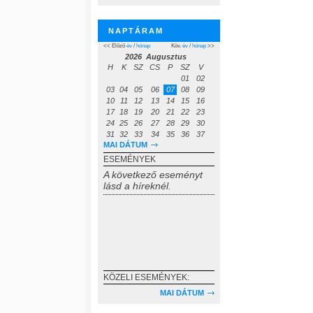
NAPTÁRAM
<< Előző
év
/
hónap
Köv.
év
/
hónap
>>
2026 Augusztus
H
K
SZ
CS
P
SZ
V
01
02
03
04
05
06
07
08
09
10
11
12
13
14
15
16
17
18
19
20
21
22
23
24
25
26
27
28
29
30
31
32
33
34
35
36
37
MAI DÁTUM
ESEMÉNYEK
A következő eseményt
lásd a híreknél.
KÖZELI ESEMÉNYEK:
MAI DÁTUM