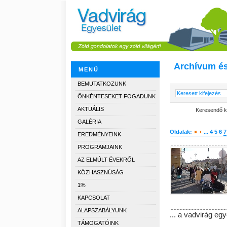
Archívum és
MENÜ
BEMUTATKOZUNK
ÖNKÉNTESEKET FOGADUNK
AKTUÁLIS
Keresendő ki
GALÉRIA
Oldalak:
...
4
5
6
7
EREDMÉNYEINK
PROGRAMJAINK
AZ ELMÚLT ÉVEKRŐL
KÖZHASZNÚSÁG
1%
KAPCSOLAT
ALAPSZABÁLYUNK
... a
vadvirág
egy
TÁMOGATÓINK