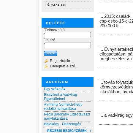
PÁLYÁZATOK
... 2015:
család-, 
csp-csbo-15-c-2
BELÉPÉS
200.000 ft ...
Felhasználó
Jelszó
... Évnyit
értekez
elfogadtatása. pá
megbeszélés v. né
Regisztráció...
Elfelejtett jelszó...
... továb
folytatj
ARCHÍVUM
környezetvédelmi
Egy százalék
iskolákban, óvodá
Bioszüret a Vadvirág
Egyesületnél
A villányi Somsich-hegy
védetté nyilvánítása
Pécsi Balokány Liget tavaszi
... a
vadvirág
egy
nagytakarítása
Balokány - Összefogás
RÉGEBBI BEJEGYZÉSEK