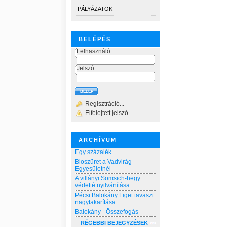
PÁLYÁZATOK
BELÉPÉS
Felhasználó
Jelszó
Regisztráció...
Elfelejtett jelszó...
ARCHÍVUM
Egy százalék
Bioszüret a Vadvirág
Egyesületnél
A villányi Somsich-hegy
védetté nyilvánítása
Pécsi Balokány Liget tavaszi
nagytakarítása
Balokány - Összefogás
RÉGEBBI BEJEGYZÉSEK