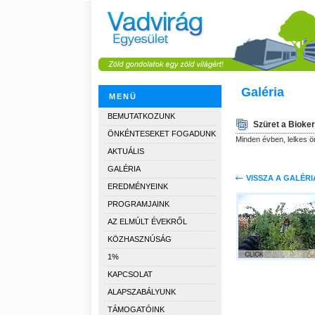
Galéria
MENÜ
BEMUTATKOZUNK
Szüret a Bioke
ÖNKÉNTESEKET FOGADUNK
Minden évben, lelkes 
AKTUÁLIS
GALÉRIA
VISSZA A GALÉR
EREDMÉNYEINK
PROGRAMJAINK
AZ ELMÚLT ÉVEKRŐL
KÖZHASZNÚSÁG
1%
KAPCSOLAT
ALAPSZABÁLYUNK
TÁMOGATÓINK