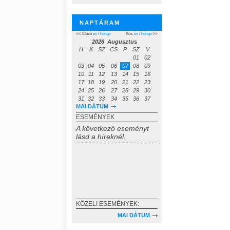
NAPTÁRAM
<< Előző
év
/
hónap
Köv.
év
/
hónap
>>
2026 Augusztus
H
K
SZ
CS
P
SZ
V
01
02
03
04
05
06
07
08
09
10
11
12
13
14
15
16
17
18
19
20
21
22
23
24
25
26
27
28
29
30
31
32
33
34
35
36
37
MAI DÁTUM
ESEMÉNYEK
A következő eseményt
lásd a híreknél.
KÖZELI ESEMÉNYEK:
MAI DÁTUM