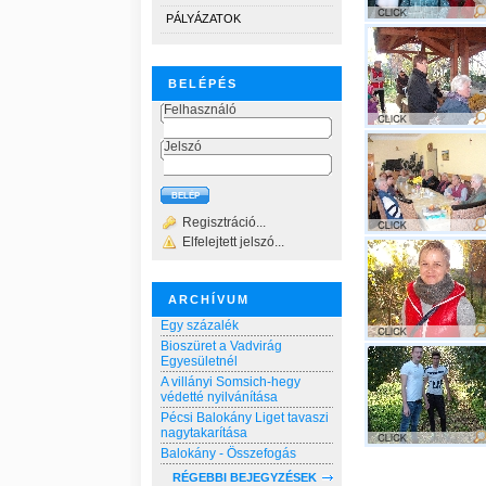
PÁLYÁZATOK
BELÉPÉS
Felhasználó
Jelszó
Regisztráció...
Elfelejtett jelszó...
ARCHÍVUM
Egy százalék
Bioszüret a Vadvirág
Egyesületnél
A villányi Somsich-hegy
védetté nyilvánítása
Pécsi Balokány Liget tavaszi
nagytakarítása
Balokány - Összefogás
RÉGEBBI BEJEGYZÉSEK