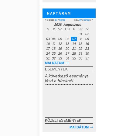
NAPTÁRAM
<< Előző
év
/
hónap
Köv.
év
/
hónap
>>
2026 Augusztus
H
K
SZ
CS
P
SZ
V
01
02
03
04
05
06
07
08
09
10
11
12
13
14
15
16
17
18
19
20
21
22
23
24
25
26
27
28
29
30
31
32
33
34
35
36
37
MAI DÁTUM
ESEMÉNYEK
A következő eseményt
lásd a híreknél.
KÖZELI ESEMÉNYEK:
MAI DÁTUM