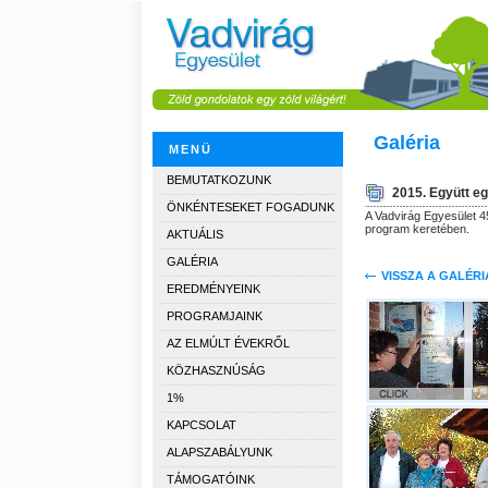
Galéria
MENÜ
BEMUTATKOZUNK
2015. Együtt e
ÖNKÉNTESEKET FOGADUNK
A Vadvirág Egyesület 4
program keretében.
AKTUÁLIS
GALÉRIA
VISSZA A GALÉR
EREDMÉNYEINK
PROGRAMJAINK
AZ ELMÚLT ÉVEKRŐL
KÖZHASZNÚSÁG
1%
KAPCSOLAT
ALAPSZABÁLYUNK
TÁMOGATÓINK