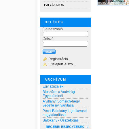
PÁLYÁZATOK
BELÉPÉS
Felhasználó
Jelszó
Regisztráció...
Elfelejtett jelszó...
ARCHÍVUM
Egy százalék
Bioszüret a Vadvirág
Egyesületnél
A villányi Somsich-hegy
védetté nyilvánítása
Pécsi Balokány Liget tavaszi
nagytakarítása
Balokány - Összefogás
RÉGEBBI BEJEGYZÉSEK