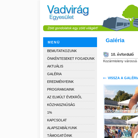
Galéria
MENÜ
BEMUTATKOZUNK
10. évforduló
ÖNKÉNTESEKET FOGADUNK
Kozármisleny várossá a
AKTUÁLIS
GALÉRIA
VISSZA A GALÉR
EREDMÉNYEINK
PROGRAMJAINK
AZ ELMÚLT ÉVEKRŐL
KÖZHASZNÚSÁG
1%
KAPCSOLAT
ALAPSZABÁLYUNK
TÁMOGATÓINK