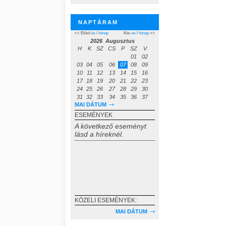
NAPTÁRAM
<< Előző
év
/
hónap
Köv.
év
/
hónap
>>
2026 Augusztus
H
K
SZ
CS
P
SZ
V
01
02
03
04
05
06
07
08
09
10
11
12
13
14
15
16
17
18
19
20
21
22
23
24
25
26
27
28
29
30
31
32
33
34
35
36
37
MAI DÁTUM
ESEMÉNYEK
A következő eseményt
lásd a híreknél.
KÖZELI ESEMÉNYEK:
MAI DÁTUM